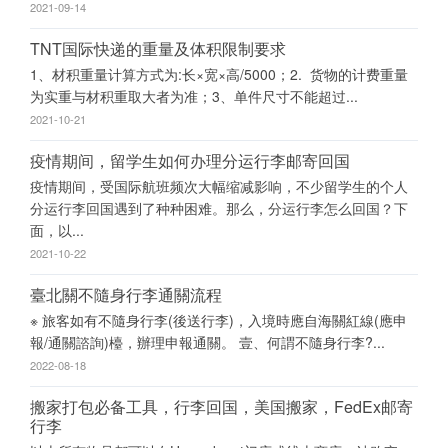
2021-09-14
TNT国际快递的重量及体积限制要求
1、材积重量计算方式为:长×宽×高/5000；2. 货物的计费重量
为实重与材积重取大者为准；3、单件尺寸不能超过...
2021-10-21
疫情期间，留学生如何办理分运行李邮寄回国
疫情期间，受国际航班频次大幅缩减影响，不少留学生的个人
分运行李回国遇到了种种困难。那么，分运行李怎么回国？下
面，以...
2021-10-22
臺北關不隨身行李通關流程
※ 旅客如有不隨身行李(後送行李)，入境時應自海關紅線(應申
報/通關諮詢)檯，辦理申報通關。 壹、何謂不隨身行李?...
2022-08-18
搬家打包必备工具，行李回国，美国搬家，FedEx邮寄
行李