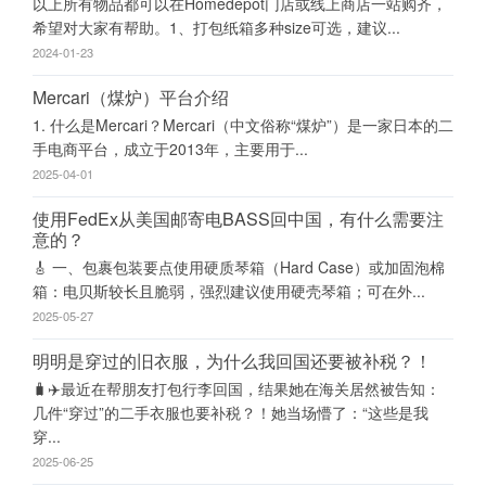
以上所有物品都可以在Homedepot门店或线上商店一站购齐，
希望对大家有帮助。1、打包纸箱多种size可选，建议...
2024-01-23
Mercari（煤炉）平台介绍
1. 什么是Mercari？Mercari（中文俗称“煤炉”）是一家日本的二
手电商平台，成立于2013年，主要用于...
2025-04-01
使用FedEx从美国邮寄电BASS回中国，有什么需要注
意的？
🎸 一、包裹包装要点使用硬质琴箱（Hard Case）或加固泡棉
箱：电贝斯较长且脆弱，强烈建议使用硬壳琴箱；可在外...
2025-05-27
明明是穿过的旧衣服，为什么我回国还要被补税？！
🧳✈️最近在帮朋友打包行李回国，结果她在海关居然被告知：
几件“穿过”的二手衣服也要补税？！她当场懵了：“这些是我
穿...
2025-06-25