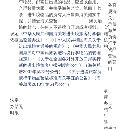
李物品、邮寄进出境的物品，应当以自用、
各直
合理数量为限，并接受海关监管。第四十七
属海
条 进出境物品的所有人应当向海关如实申
关、
报，并接受海关查验。 海关加
隶属
施的封志，任何人不得擅自开启或者损毁。
实
海关
设定
《中华人民共和国海关对进出境旅客行李物
施
负责
依据
品监管办法》；
《中华人民共和国海关关于
机
行李
进出境旅客通关的规定》；
《中华人民共和
构
物品
国海关对中国籍旅客进出境行李物品的管理
管理
规定》；
《关于在全国各对外开放口岸实行
的部
新的进出境旅客申报制度的公告》（海关总
门
署2007年第72号公告）；
《关于进境旅客所
携行李物品验放标准有关事宜的公告》（海
关总署2010年第54号公告）
承
诺
法定
办
办结
无
无
结
时限
时
限
结
进口