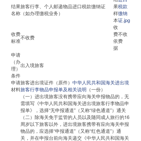
结果
旅客行李、个人邮递物品进口税款缴纳证
果
税款
名称
（如办理缴税业务）
样
缴纳
本
证.jpg
收
收费
费
不收
不收费
标准
依
费
据
申请
（办
出入境旅客
理）
条件
申请
旅客进出境证件（原件）
中华人民共和国海关进出境
材料
旅客行李物品申报单及相关说明
（一份）
（一）进出境旅客没有携带应向海关申报物品的，无
需填写《中华人民共和国海关进出境旅客行李物品申
报单》，选择“无申报通道”（又称“绿色通道”）通关
（二）除海关免于监管的人员以及随同成人旅行的16
周岁以下旅客以外，进出境旅客携带有应向海关申报
物品的，应选择“申报通道”（又称“红色通道”）通
关，并在申报台前向海关递交《中华人民共和国海关