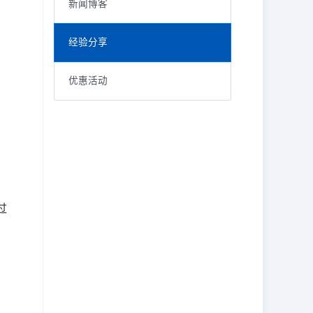
新闻博客
经验分享
优惠活动
RECENT POSTS
KEYWORD
价格调整
FedEx delivery and door-to-door pick up business
取消运单
How to cancel the paid waybill?
福利
LetsLabel insurance and claims policy
税率
过
Vestibulum at eros
限制条件
邮寄包裹
重磅优惠
邮政
限制要求
紧急通知