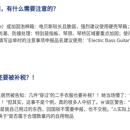
中国，有什么需要注意的？
Case）或加固泡棉箱：电贝斯较长且脆弱，强烈建议使用硬壳琴箱
。防潮、防撞处理：特别是指板、琴颈、琴桥区域要重点加固；使
时的注意事项申报品名建议使用："Electric Bass Guitar"
还要被补税？！
关居然被告知：几件“穿过”的二手衣服也要补税？！她当场懵了：
！”但其实，这事不是个例，真的很多人中招了。🚨误区警告：
只要是我自己用过的东西，回国就不需要申报，也不交税。”⚠️实际
决于“是否属于合理数量内的自用物品