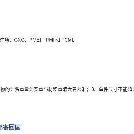
：GXG、PMEI、PMI 和 FCML
2. 货物的计费重量为实重与材积重取大者为准；3、单件尺寸不能超
邮寄回国