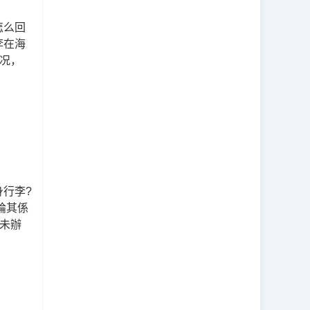
美中快递
怎么回
虚拟海外仓
李在海
节日优惠券
况，
通知
违禁品
跨境电商
美中邮寄包裹
行李专线
邮寄行李
身行李?
論其係
未辦