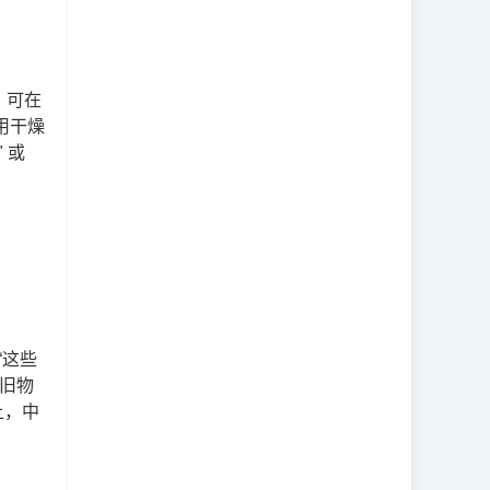
；可在
用干燥
 或
“这些
“旧物
上，中