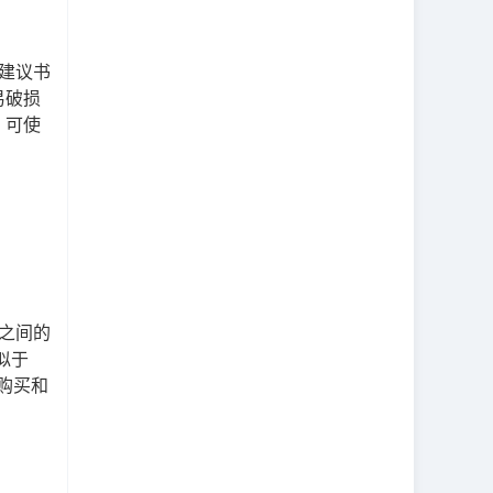
，建议书
易破损
）可使
户之间的
似于
上购买和