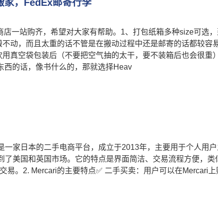
家，FedEx邮寄行李
上商店一站购齐，希望对大家有帮助。1、打包纸箱多种size可选
搬不动，而且太重的话不管是在搬动过程中还是邮寄的话都较容
软用真空袋包装后（不要把空气抽的太干，要不装箱后也会很重
东西的话，像书什么的，那就选择Heav
称“煤炉”）是一家日本的二手电商平台，成立于2013年，主要用于个人用
扩展到了美国和英国市场。它的特点是界面简洁、交易流程方便，类
交易。2. Mercari的主要特点✅ 二手买卖：用户可以在Mercari