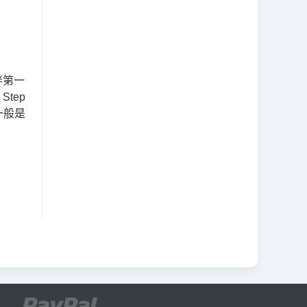
伴第一
tep
一般是