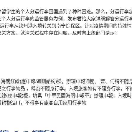
少留学生的个人分运行李回国遇到了种种困难。那么，分运行李
批个人分运行李的监管服务为例，发布君给大家详细解答分运行
分运行李从钦州港入境转关到南宁综保区。针对疫情期间的特殊情
通关方案，就清关过程中存在问题，及时向上级部门请示；
自海關紅線(應申報/通關諮詢)檯，辦理申報通關。 壹、何謂不隨
境之行李物品 ，稱為不隨身行李。入境旅客如有不隨身行李，不
線(應申報)檯，填具「中華民國海關申報單」辦理申報；入境時
般貨物進口，不得享有旅客自用家用行李物