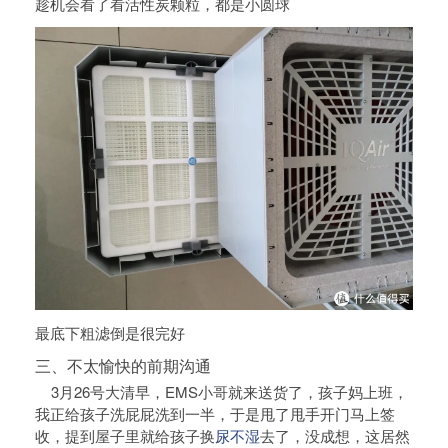
趁机会看了看活性炭颗粒，都是小圆球
最底下粗滤倒是很完好
三、不太愉快的前期沟通
3月26号大清早，EMS小哥就来送货了，孩子妈上班，
我正给孩子洗屁屁洗到一半，于是甩了甩手开门马上签
收，提到屋子里就给孩子换
尿不湿
去了，没成想，这居然