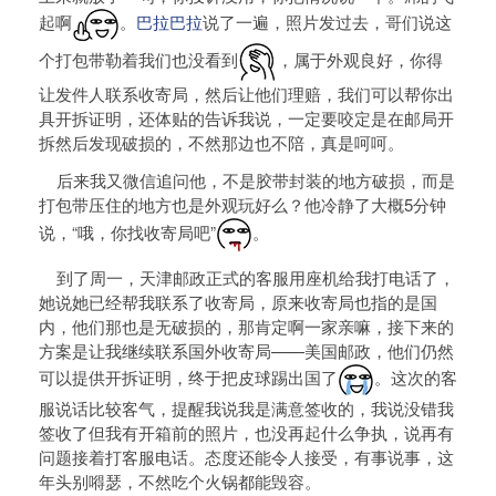
起啊
。
巴拉巴拉
说了一遍，照片发过去，哥们说这
个打包带勒着我们也没看到
，属于外观良好，你得
让发件人联系收寄局，然后让他们理赔，我们可以帮你出
具开拆证明，还体贴的告诉我说，一定要咬定是在邮局开
拆然后发现破损的，不然那边也不陪，真是呵呵。
后来我又微信追问他，不是胶带封装的地方破损，而是
打包带压住的地方也是外观玩好么？他冷静了大概5分钟
说，“哦，你找收寄局吧”
。
到了周一，天津邮政正式的客服用座机给我打电话了，
她说她已经帮我联系了收寄局，原来收寄局也指的是国
内，他们那也是无破损的，那肯定啊一家亲嘛，接下来的
方案是让我继续联系国外收寄局——美国邮政，他们仍然
可以提供开拆证明，终于把皮球踢出国了
。这次的客
服说话比较客气，提醒我说我是满意签收的，我说没错我
签收了但我有开箱前的照片，也没再起什么争执，说再有
问题接着打客服电话。态度还能令人接受，有事说事，这
年头别嘚瑟，不然吃个火锅都能毁容。