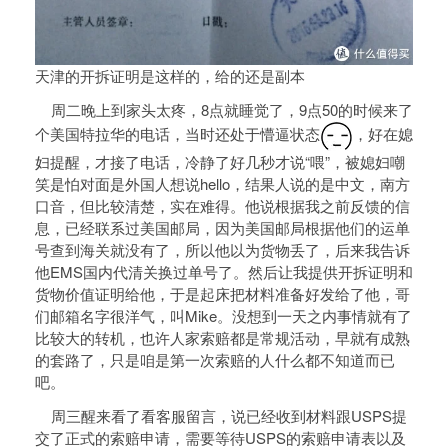
天津的开拆证明是这样的，给的还是副本
周二晚上到家头太疼，8点就睡觉了，9点50的时候来了
个美国特拉华的电话，当时还处于懵逼状态
，好在媳
妇提醒，才接了电话，冷静了好几秒才说“喂”，被媳妇嘲
笑是怕对面是外国人想说hello，结果人说的是中文，南方
口音，但比较清楚，实在难得。他说根据我之前反馈的信
息，已经联系过美国邮局，因为美国邮局根据他们的运单
号查到海关就没有了，所以他以为货物丢了，后来我告诉
他EMS国内代清关换过单号了。然后让我提供开拆证明和
货物价值证明给他，于是起床把材料准备好发给了他，哥
们邮箱名字很洋气，叫Mike。没想到一天之内事情就有了
比较大的转机，也许人家索赔都是常规活动，早就有成熟
的套路了，只是咱是第一次索赔的人什么都不知道而已
吧。
周三醒来看了看客服留言，说已经收到材料跟USPS提
交了正式的索赔申请，需要等待USPS的索赔申请表以及