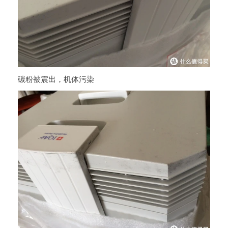
碳粉被震出，机体污染