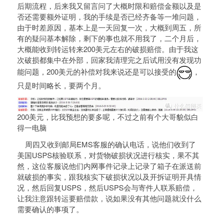
后期流程，后来我又留言问了大概时限和赔偿金额以及是
否还需要额外证明，我的手续是否已经齐备等一堆问题，
由于时差原因，基本上是一天回复一次，大概到周五，所
有的疑问基本解除，剩下的事也就不用我了，二个月后，
大概能收到转运转来200美元左右的破损赔偿。由于我这
次破损都集中在外部，回家我清理完之后试用没有发现功
能问题，200美元的补偿对我来说还是可以接受的
，
只是时间略长，要两个月。
200美元，比我预想的要多呢，不过之前有个大哥貌似白
得一电脑
周四又收到邮局EMS客服的确认电话，说他们收到了
美国USPS核验联系，对货物破损状况进行核实，果不其
然，这位客服说他们内网事件记录上记录了箱子在派送前
就破损的事实，跟我核实下破损状况以及开拆证明开具情
况，然后回复USPS，然后USPS会与寄件人联系赔偿，
让我注意跟转运要赔偿款，说如果没有其他问题就没什么
需要确认的事项了。