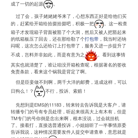
成了一切的起源
。
过了会，孩子姥姥姥爷来了，心想东西正好是给他们买
的，赶紧给开箱给拾掇拾掇吧，积极一把
。这一检查
箱子才发现箱子背面被豁了个大洞，然后又被人把豁起来
的纸箱板压了回去，还在那给勒了个
打包带
，我当时还纳
闷呢，这次怎么还给订上打包带了，服务又进一步提升了
不成，岂料并非如此，而是有意为之
。看到这事情
其实也就清楚了，谁让咱没开箱检查呢，根据著名的签收
免责条款，看来这个锅我是背定了啊。
但是臣妾做不到啊，两千大洋的邮费，送成这样，可以
日狗么！？
不行，投诉、索赔！
先想到是EMS的11183，转来转去告诉我是大客户，请
转播专门的号有专员处理，听起来很高大上有木有，但是
TM专门的号你倒是念出来啊，根本没说，过会就挂机
了。接着打，直接选普通投诉，小姐姐听了一半事情原委
告诉我说，这种情况需要发件人提交申请查单，意思就是