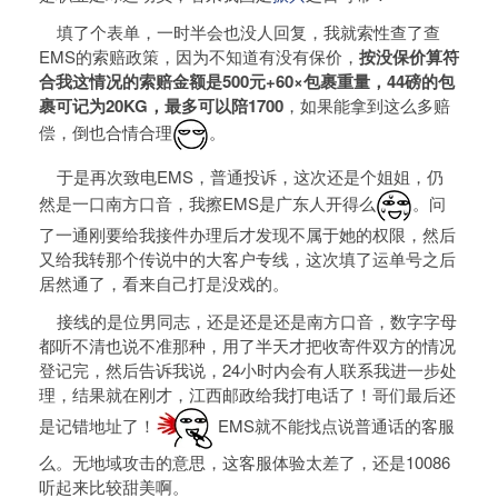
填了个表单，一时半会也没人回复，我就索性查了查
EMS的索赔政策，因为不知道有没有保价，
按没保价算符
合我这情况的索赔金额是500元+60×包裹重量，44磅的包
裹可记为20KG，最多可以陪1700
，如果能拿到这么多赔
偿，倒也合情合理
。
于是再次致电EMS，普通投诉，这次还是个姐姐，仍
然是一口南方口音，我擦EMS是广东人开得么
。问
了一通刚要给我接件办理后才发现不属于她的权限，然后
又给我转那个传说中的大客户专线，这次填了运单号之后
居然通了，看来自己打是没戏的。
接线的是位男同志，还是还是还是南方口音，数字字母
都听不清也说不准那种，用了半天才把收寄件双方的情况
登记完，然后告诉我说，24小时内会有人联系我进一步处
理，结果就在刚才，江西邮政给我打电话了！哥们最后还
是记错地址了！
EMS就不能找点说普通话的客服
么。无地域攻击的意思，这客服体验太差了，还是10086
听起来比较甜美啊。