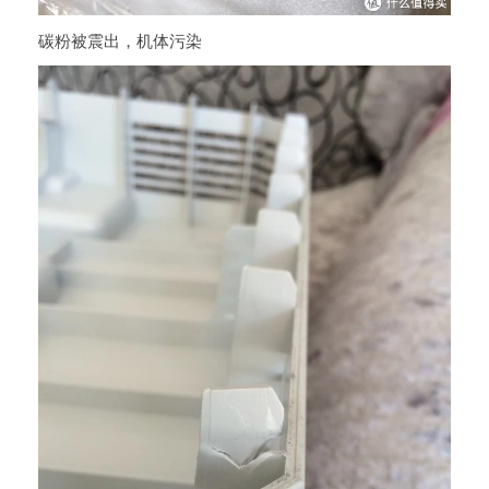
碳粉被震出，机体污染