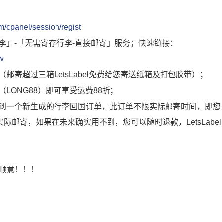
om/cpanel/session/regist
李」-「无需寄存行李-直接邮寄」服务；快速链接：
ew
邮寄超过三箱LetsLabel免费给您寄送纸箱及打包胶带）；
LONG88）即可享受运费88折；
看到一个新生成的行李回国订单，此订单不限实际邮寄时间，即您
际邮寄，如果在未来确实用不到，您可以随时退款，LetsLabel
万事顺意！！！