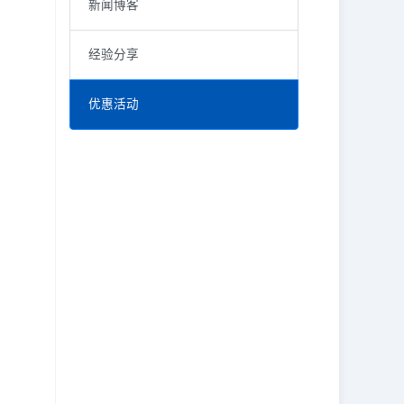
新闻博客
经验分享
优惠活动
RECENT POSTS
KEYWORD
价格调整
FedEx delivery and door-to-door pick up business
取消运单
How to cancel the paid waybill?
福利
LetsLabel insurance and claims policy
税率
Vestibulum at eros
限制条件
邮寄包裹
重磅优惠
邮政
限制要求
紧急通知