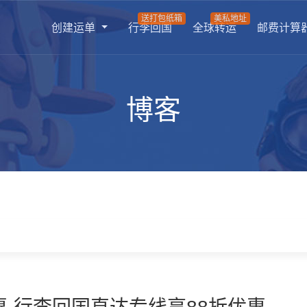
送打包纸箱
美私地址
创建运单
行李回国
全球转运
邮费计算
博客