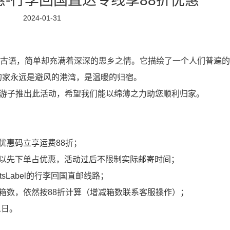
年钜惠-行李回国直达专线享88折优惠
2024-01-31
的古语，简单却充满着深深的思乡之情。它描绘了一个人们普遍的
的家永远是避风的港湾，是温暖的归宿。
广大在美游子推出此活动，希望我们能以绵薄之力助您顺利归家。
优惠码立享运费88折；
可以先下单占优惠，活动过后不限制实际邮寄时间；
sLabel的行李回国直邮线路；
箱数，依然按88折计算（增减箱数联系客服操作）；
1日。