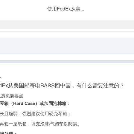
使用FedEx从美...
7
edEx从美国邮寄电BASS回中国，有什么需要注意的？
、包裹包装要点
琴箱（Hard Case）或加固泡棉箱
：
长且脆弱，强烈建议使用硬壳琴箱；
再套一层纸箱，填充泡沫/气泡垫以防震。
撞处理
：