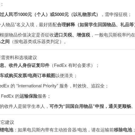
：
过人民币1000元（个人）或5000元（以礼物形式）
，需申报征税；
个人物品”名义入境，最好搭配
合理解释（如留学生回国物品、礼品等
根据物品价值决定是否征收
进口关税、增值税
，一般电贝斯税率约
5%之间
（按电器类或乐器类判定）。
、所需资料和选项建议
息、收件人身份证复印件
（FedEx 有时会要求）；
车或购买发票/电商订单截图
以便清关；
dEx 的 “International Priority” 服务，时效快、追踪全；
FedEx 的
运输保险
服务；
的收件人是留学生本人，
可作为“回国自用物品”申报，通关更顺畅
其它建议
锂电池
：如果电贝斯内带有主动拾音器/电池，请在运输前
移除电池