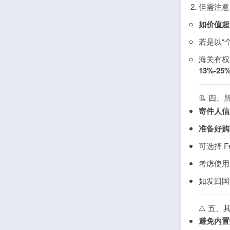
但需注意
如价值超
若是以“
海关有权
13%-2
📃 四
寄件人信
准备好购
可选择 Fe
考虑使用 
如发回国
⚠️ 五、
避免内置