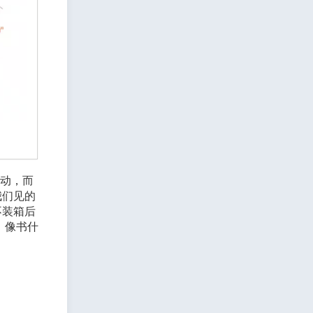
不动，而
我们见的
不装箱后
，像书什