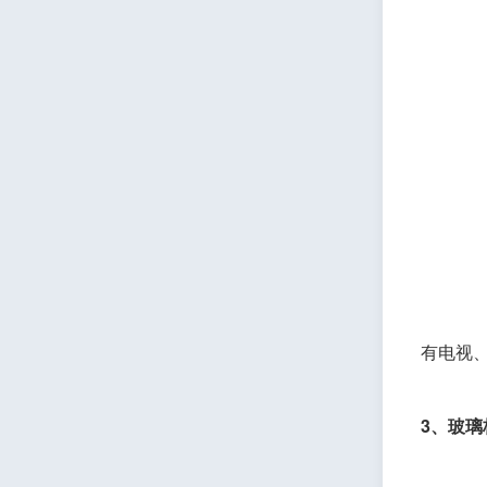
有电视
3、玻