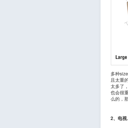
多种si
且太重
太多了
也会很
么的，那
2、电