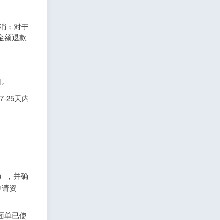
取消；对于
金额退款
日。
-25天内
），并确
申请资
面单已使