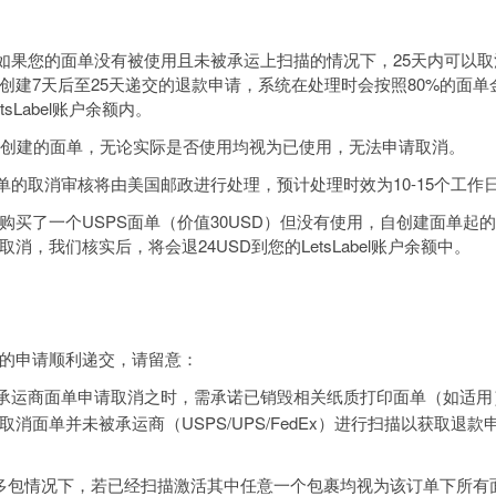
，如果您的面单没有被使用且未被承运上扫描的情况下，25天内可以
创建7天后至25天递交的退款申请，系统在处理时会按照80%的面单
tsLabel账户余额内。
天创建的面单，无论实际是否使用均视为已使用，无法申请取消。
面单的取消审核将由美国邮政进行处理，预计处理时效为10-15个工作
购买了一个USPS面单（价值30USD）但没有使用，自创建面单起的7
取消，我们核实后，将会退24USD到您的LetsLabel账户余额中。
的申请顺利递交，请留意：
承运商面单申请取消之时，需承诺已销毁相关纸质打印面单（如适用
取消面单并未被承运商（USPS/UPS/FedEx）进行扫描以获取退款
多包情况下，若已经扫描激活其中任意一个包裹均视为该订单下所有