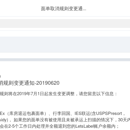
面单取消规则变更通...
0
规则变更通知-20190620
规则将在2019年7月1日起发生变更调整，请您留意以下信息：
edEx（库房退运包裹面单）、行李回国、IES联运(含USPSPresort，
Subsidy)， 如果您的面单没有被使用且未被承运上扫描的情况下，30
会在2-5个工作日内处理并全额退到您的LetsLabel账户余额内；