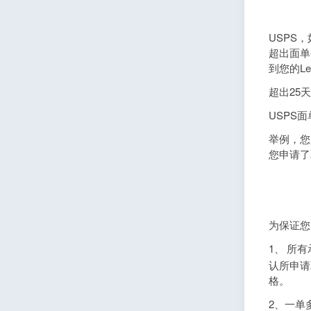
USPS
超出面单
到您的Le
超出25
USPS
举例，您
您申请了
为保证您
1、
所有
认所申请
格。
2、一单