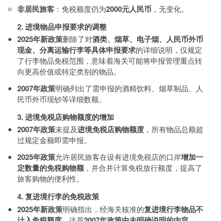
非居民旅客
：免税额度仍为
2000元人民币
，无变化。
2. 进境物品申报要求的调整
2025年新政策
删除了对
酒类、烟草、电子烟、人民币外币
现金、分离运输行李等具体申报要求
的详细说明，仅规定
了行李物品免税范围，意味着海关可能将申报管理重点转
向更高价值或特定类别的物品。
2007年政策
明确列出了需申报的酒精饮料、烟草制品、人
民币外币现钞等详细数额。
3. 进境免税店购物额度的增加
2007年政策
未提及
进境免税店购物额度
，所有物品总额超
过规定金额即需申报。
2025年政策
允许居民旅客在设有进境免税店的口岸
增加一
定数量的免税购物额
，并合并计算免税放行额度，提高了
旅客购物的便利性。
4. 复进境行李的免税政策
2025年新政策
明确指出，经海关核准的
复进境行李物品不
计入免税额度
，这是
2007年政策中未明确说明的内容
。