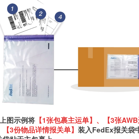
按上图示例将
【
1张包裹主运单】、【3张AWB
、【3份物品详情报关单】
装入FedEx报关袋