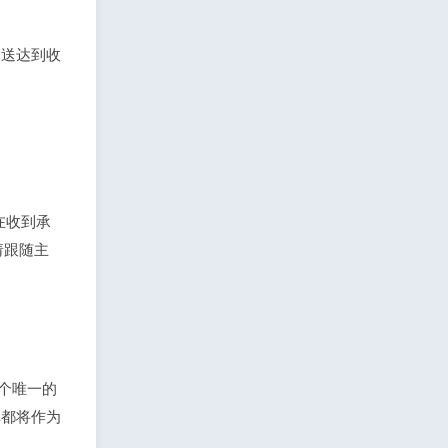
到送达到收
，在收到承
请跟随主
。
一个唯一的
单都将作为