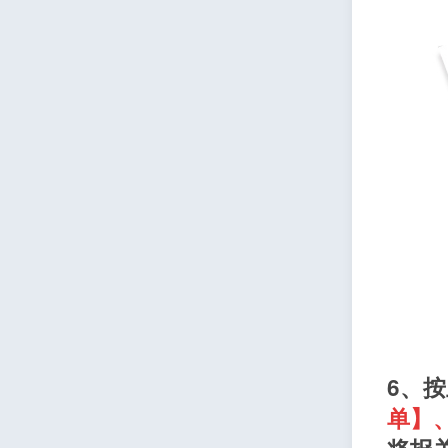
6、
单】