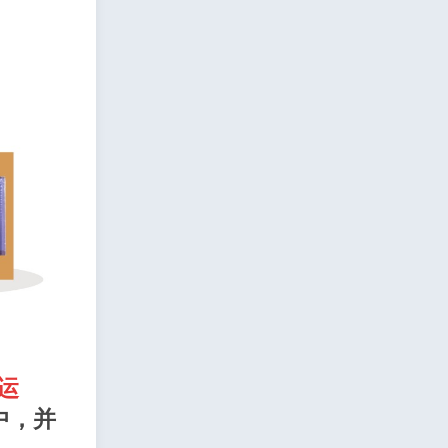
运
中，并