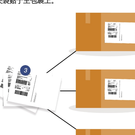
关袋贴于主包裹上。