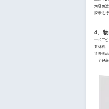
为避免运
胶带进行
4、
一式三份
要材料。
请将物品
一个包裹