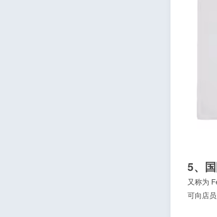
5、
又称为 F
可向店员